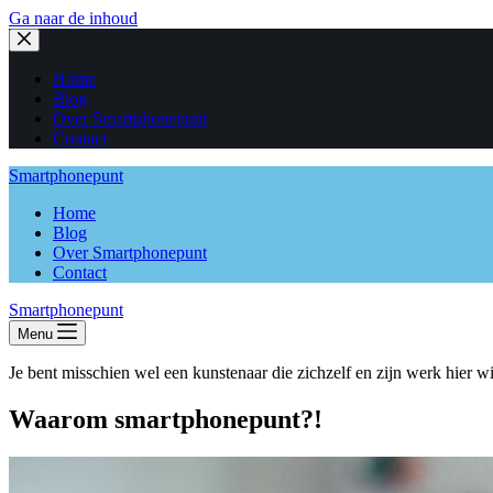
Ga naar de inhoud
Home
Blog
Over Smartphonepunt
Contact
Smartphonepunt
Home
Blog
Over Smartphonepunt
Contact
Smartphonepunt
Menu
Je bent misschien wel een kunstenaar die zichzelf en zijn werk hier wi
Waarom smartphonepunt?!