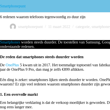
Smartphonepunt
6 redenen waarom telefoons tegenwoordig zo duur zijn
smartphonepunt
11 maart 2022
categorie
,
smartphone
Smartphones
worden steeds duurder. De toestellen van Samsung, Google
onderstaande redenen.
De reden dat smartphones steeds duurder worden
De
OnePlus
5 kwam uit in 2017. Het toenmalige toptoestel van fabrikan
jaar de OnePlus 9 Pro, dan mag je zelfs €899 aftikken.
Eén ding is zeker: smartphones lijken steeds duurder te worden. OnePlus
waarom? Er zijn veel redenen waarom smartphones duurder zijn gewo
1. Een overvolle markt
Een belangrijke verklaring is dat de verkoop moeilijker is geworden. 
nog eens langer mee.