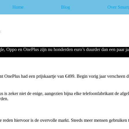
Home
Blog
Over Smart
s
, Oppo en OnePlus zijn nu honderden euro’s duurder dan een paar jaar 
t OnePlus had een prijskaartje van €499. Begin vorig jaar verscheen de
 is zeker niet de enige, aangezien bijna elke telefoonfabrikant de afge
rden.
De reden hiervoor is de overvolle markt. Steeds meer mensen gebruiken