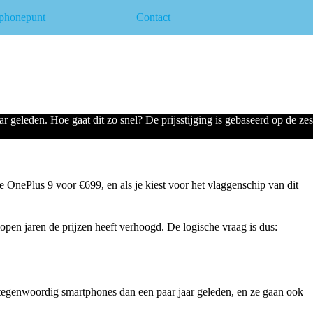
phonepunt
Contact
geleden. Hoe gaat dit zo snel? De prijsstijging is gebaseerd op de zes
 OnePlus 9 voor €699, en als je kiest voor het vlaggenschip van dit
lopen jaren de prijzen heeft verhoogd. De logische vraag is dus:
 tegenwoordig smartphones dan een paar jaar geleden, en ze gaan ook