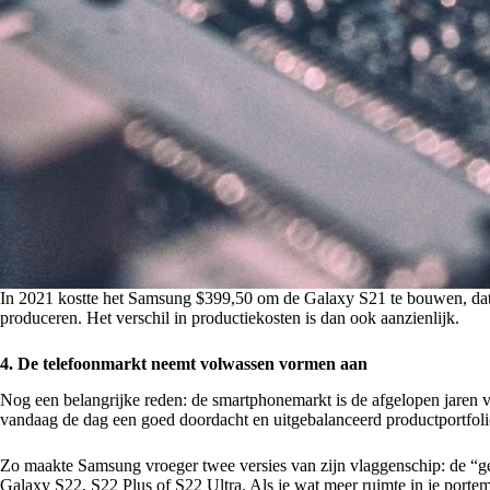
In 2021 kostte het Samsung $399,50 om de Galaxy S21 te bouwen, dat 
produceren. Het verschil in productiekosten is dan ook aanzienlijk.
4. De telefoonmarkt neemt volwassen vormen aan
Nog een belangrijke reden: de smartphonemarkt is de afgelopen jaren vo
vandaag de dag een goed doordacht en uitgebalanceerd productportfolio 
Zo maakte Samsung vroeger twee versies van zijn vlaggenschip: de “g
Galaxy S22, S22 Plus of S22 Ultra. Als je wat meer ruimte in je por