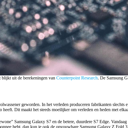
blijkt uit de berekeningen van
Counterpoint Research
. De Samsung Gal
lwassener geworden. In het verleden produceren fabrikanten slechts enke
heeft. Dit maakt het steeds moeilijker om verleden en heden met elkaar
ewone” Samsung Galaxy S7 en de betere, duurdere S7 Edge. Vandaag bev
temonnee hebt, dan kun je ook de opvouwbare Samsung Galaxy Z Fold 3