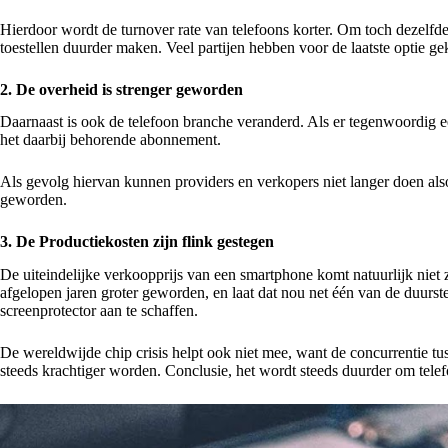
Hierdoor wordt de turnover rate van telefoons korter. Om toch dezel
toestellen duurder maken. Veel partijen hebben voor de laatste optie g
2. De overheid is strenger geworden
Daarnaast is ook de telefoon branche veranderd. Als er tegenwoordig e
het daarbij behorende abonnement.
Als gevolg hiervan kunnen providers en verkopers niet langer doen also
geworden.
3. De Productiekosten zijn flink gestegen
De uiteindelijke verkoopprijs van een smartphone komt natuurlijk niet 
afgelopen jaren groter geworden, en laat dat nou net één van de duur
screenprotector aan te schaffen.
De wereldwijde chip crisis helpt ook niet mee, want de concurrentie 
steeds krachtiger worden. Conclusie, het wordt steeds duurder om tele