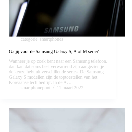
categorie
,
smartphones
Ga jij voor de Samsung Galaxy S, A of M serie?
Wanneer je op zoek bent naar een Samsung telefoon,
dan kan dat soms best verwarrend zijn aangezien je
de keuze hebt uit verschillende series. De Samsung
Galaxy S modellen zijn de toptoestellen van het
Koreaanse tech bedrijf. In de A…
smartphonepunt
11 maart 2022