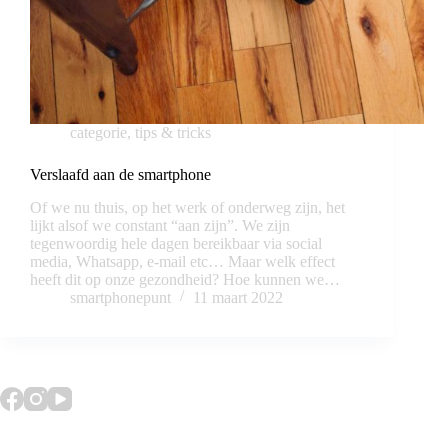
categorie
,
tips & tricks
Verslaafd aan de smartphone
Of we nu thuis, op het werk of onderweg zijn, het
lijkt alsof we constant “aan zijn”. We zijn
tegenwoordig hele dagen bereikbaar via social
media, Whatsapp, e-mail etc… Maar welk effect
heeft dit op onze gezondheid? Hoe kunnen we…
smartphonepunt
11 maart 2022